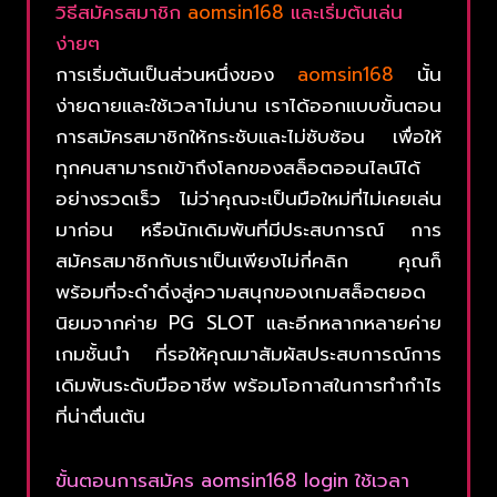
วิธีสมัครสมาชิก
aomsin168
และเริ่มต้นเล่น
ง่ายๆ
การเริ่มต้นเป็นส่วนหนึ่งของ
aomsin168
นั้น
ง่ายดายและใช้เวลาไม่นาน เราได้ออกแบบขั้นตอน
การสมัครสมาชิกให้กระชับและไม่ซับซ้อน เพื่อให้
ทุกคนสามารถเข้าถึงโลกของสล็อตออนไลน์ได้
อย่างรวดเร็ว ไม่ว่าคุณจะเป็นมือใหม่ที่ไม่เคยเล่น
มาก่อน หรือนักเดิมพันที่มีประสบการณ์ การ
สมัครสมาชิกกับเราเป็นเพียงไม่กี่คลิก คุณก็
พร้อมที่จะดำดิ่งสู่ความสนุกของเกมสล็อตยอด
นิยมจากค่าย PG SLOT และอีกหลากหลายค่าย
เกมชั้นนำ ที่รอให้คุณมาสัมผัสประสบการณ์การ
เดิมพันระดับมืออาชีพ พร้อมโอกาสในการทำกำไร
ที่น่าตื่นเต้น
ขั้นตอนการสมัคร aomsin168 login ใช้เวลา