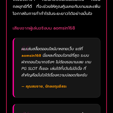
กลยุทธ์ที่ดี ที่จะช่วยให้คุณคุ้นเคยกับเกมและเพิ่ม
โอกาสในการทำกำไรในระยะยาวได้อย่างมั่นใจ
เสียงจากผู้เล่นจริงบน
aomsin168
ผมเล่นสล็อตออนไลน์มาหลายเว็บ แต่ที่
นี่แหละที่ตอบโจทย์ที่สุด ระบบ
aomsin168
ฝากถอนไวมากจริงๆ ไม่ต้องรอนานเลย เกม
PG SLOT ก็เยอะ เล่นได้ทั้งวันไม่มีเบื่อ ที่
สำคัญคือมั่นใจได้เรื่องความปลอดภัยครับ
— คุณสมชาย, นักลงทุนอิสระ