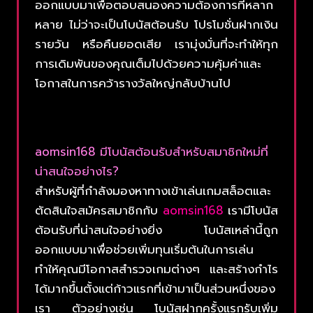
ออกแบบมาเพื่อตอบสนองความต้องการที่หลาก
หลาย ไม่ว่าจะเป็นโบนัสต้อนรับ โปรโมชั่นฝากเงิน
รายวัน หรือคืนยอดเสีย เรามุ่งมั่นที่จะทำให้ทุก
การเดิมพันของคุณเต็มไปด้วยความคุ้มค่าและ
โอกาสในการคว้ารางวัลใหญ่กลับบ้านไป
aomsin168 มีโบนัสต้อนรับสำหรับสมาชิกใหม่ที่
น่าสนใจอย่างไร?
สำหรับผู้ที่กำลังมองหาทางเข้าเล่นเกมสล็อตและ
ตัดสินใจสมัครสมาชิกกับ
aomsin168
เรามีโบนัส
ต้อนรับที่น่าสนใจอย่างยิ่ง โบนัสเหล่านี้ถูก
ออกแบบมาเพื่อช่วยเพิ่มทุนเริ่มต้นในการเล่น
ทำให้คุณมีโอกาสสำรวจเกมต่างๆ และสร้างกำไร
ได้มากขึ้นตั้งแต่ก้าวแรกที่เข้ามาเป็นส่วนหนึ่งของ
เรา ตัวอย่างเช่น โบนัสฝากครั้งแรกรับเพิ่ม