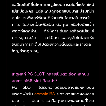
แอนิเมชันที่ลื่นไหล และรูปแบบการเล่นที่แปลกใหม่
ไม่เหมือนใคร แต่ละเกมถูกออกแบบมาให้มีธีมที่น่า
สนใจและฟีเจอร์พิเศษที่ช่วยเพิ่มโอกาสในการทำ
กำไร ไม่ว่าจะเป็นฟรีสปิน ตัวคูณ หรือโบนัสแจ็ค
พอตที่แตกง่าย ทำให้การเล่นเกมสล็อตไม่ใช่แค่
การหมุนวงล้อ แต่เป็นการผจญภัยในโลกแห่ง
จินตนาการที่เต็มไปด้วยความตื่นเต้นและรางวัล
ใหญ่ที่รอคุณอยู่
เหตุผลที่ PG SLOT กลายเป็นตัวเลือกหลักบน
aomsin168 slot คืออะไร?
PG SLOT ได้รับความนิยมอย่างล้นหลามบน
แพลตฟอร์ม
aomsin168
slot ด้วยเหตุผลหลาย
ประการ ประการแรกคือคุณภาพของเกมที่โดด