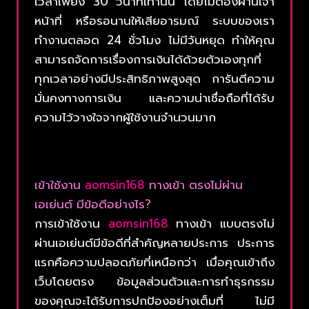
เวลาเพียง 30 วินาทีเท่านั้น โดยไม่ต้องผ่านเจ้า
หน้าที่ หรือรอนานให้เสียอารมณ์ ระบบของเรา
ทำงานตลอด 24 ชั่วโมง ไม่มีวันหยุด ทำให้คุณ
สามารถจัดการเรื่องการเงินได้ด้วยตัวเองทุกที่
ทุกเวลาอย่างมีประสิทธิภาพสูงสุด การันตีความ
มั่นคงทางการเงิน และความน่าเชื่อถือที่ได้รับ
ความไว้วางใจจากผู้ใช้งานจำนวนมาก
เข้าใช้งาน
aomsin168
ทางเข้า ตรงไม่ผ่าน
เอเย่นต์ มีข้อดีอย่างไร?
การเข้าใช้งาน
aomsin168
ทางเข้า แบบตรงไม่
ผ่านเอเย่นต์มีข้อดีที่สำคัญหลายประการ ประการ
แรกคือความปลอดภัยที่เหนือกว่า เมื่อคุณเข้าถึง
เว็บโดยตรง ข้อมูลส่วนตัวและการทำธุรกรรม
ของคุณจะได้รับการปกป้องอย่างเต็มที่ ไม่มี