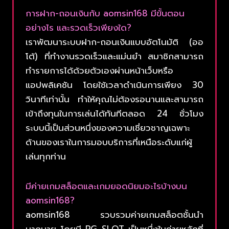
การฝาก-ถอนเงินกับ aomsin168 มีขั้นตอน
อย่างไร และรวดเร็วเพียงใด?
เราพัฒนาระบบฝาก-ถอนเงินแบบอัตโนมัติ (ออ
โต้) ที่ทำงานรวดเร็วและแม่นยำ สมาชิกสามารถ
ทำรายการได้ด้วยตัวเองผ่านหน้าเว็บหรือ
แอปพลิเคชัน โดยใช้เวลาดำเนินการเพียง 30
วินาทีเท่านั้น ทำให้คุณไม่ต้องรอนานและสามารถ
เข้าถึงทุนในการเล่นได้ทันทีตลอด 24 ชั่วโมง
ระบบนี้เป็นส่วนหนึ่งของความเชี่ยวชาญเฉพาะ
ด้านของเราในการมอบบริการที่เหนือระดับแก่ผู้
เล่นทุกท่าน
มีค่ายเกมสล็อตและเกมยอดนิยมอะไรบ้างบน
aomsin168?
aomsin168 รวบรวมค่ายเกมสล็อตชั้นนำ
มากมาย โดยมี PG SLOT เป็นหนึ่งในค่ายหลักที่