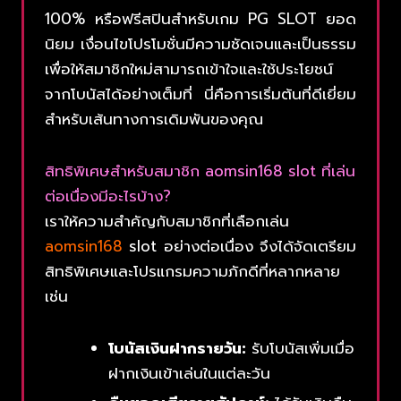
100% หรือฟรีสปินสำหรับเกม PG SLOT ยอด
นิยม เงื่อนไขโปรโมชั่นมีความชัดเจนและเป็นธรรม
เพื่อให้สมาชิกใหม่สามารถเข้าใจและใช้ประโยชน์
จากโบนัสได้อย่างเต็มที่ นี่คือการเริ่มต้นที่ดีเยี่ยม
สำหรับเส้นทางการเดิมพันของคุณ
สิทธิพิเศษสำหรับสมาชิก aomsin168 slot ที่เล่น
ต่อเนื่องมีอะไรบ้าง?
เราให้ความสำคัญกับสมาชิกที่เลือกเล่น
aomsin168
slot อย่างต่อเนื่อง จึงได้จัดเตรียม
สิทธิพิเศษและโปรแกรมความภักดีที่หลากหลาย
เช่น
โบนัสเงินฝากรายวัน:
รับโบนัสเพิ่มเมื่อ
ฝากเงินเข้าเล่นในแต่ละวัน