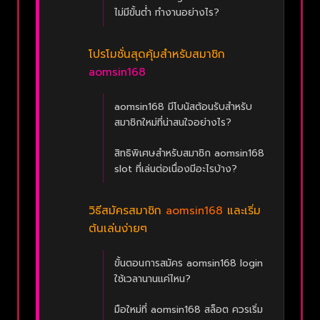
ไม่มีขั้นต่ำ ทำงานอย่างไร?
โปรโมชั่นสุดคุ้มสำหรับสมาชิก
aomsin168
aomsin168 มีโบนัสต้อนรับสำหรับ
สมาชิกใหม่ที่น่าสนใจอย่างไร?
สิทธิพิเศษสำหรับสมาชิก aomsin168
slot ที่เล่นต่อเนื่องมีอะไรบ้าง?
วิธีสมัครสมาชิก
aomsin168
และเริ่ม
ต้นเล่นง่ายๆ
ขั้นตอนการสมัคร aomsin168 login
ใช้เวลานานแค่ไหน?
มือใหม่ที่ aomsin168 สล็อต ควรเริ่ม