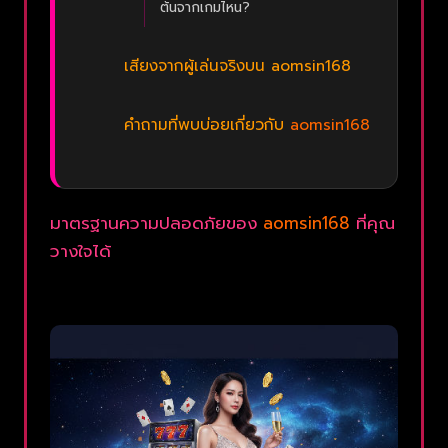
ต้นจากเกมไหน?
เสียงจากผู้เล่นจริงบน
aomsin168
คำถามที่พบบ่อยเกี่ยวกับ
aomsin168
มาตรฐานความปลอดภัยของ
aomsin168
ที่คุณ
วางใจได้