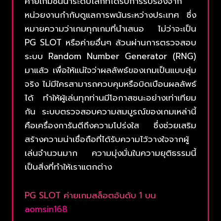
ค่ายเกมชั้นนำระดับโลกที่ได้รับการรับรองจาก
หน่วยงานกำกับดูแลการพนันระหว่างประเทศ ซึ่ง
หมายความว่าเกมทุกเกมที่นำเสนอ ไม่ว่าจะเป็น
PG SLOT หรือค่ายอื่นๆ ล้วนผ่านการตรวจสอบ
ระบบ Random Number Generator (RNG)
มาแล้ว เพื่อให้แน่ใจว่าผลลัพธ์ของเกมเป็นแบบสุ่ม
จริง ไม่มีใครสามารถควบคุมหรือบิดเบือนผลลัพธ์
ได้ ทำให้ผู้เล่นทุกท่านมีโอกาสชนะอย่างเท่าเทียม
กัน ระบบตรวจสอบความสมบูรณ์ของเกมเหล่านี้
คือเครื่องการันตีถึงความโปร่งใส ซึ่งช่วยเสริม
สร้างความน่าเชื่อถือที่ได้รับความไว้วางใจจากผู้
เล่นจำนวนมาก ความมุ่งมั่นในความยุติธรรมนี้
เป็นสิ่งที่ทำให้เราแตกต่าง
PG SLOT ค่ายเกมสล็อตอันดับ 1 บน
aomsin168