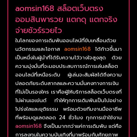
aomsin168 สล็อตเว็บตรง
ออมสินพารวย แตกดุ แตกจริง
จ่ายชัวร์รวยไว
ในโลกของการเดิมพันออนไลน์ที่ขับเคลื่อนด้วย
นวัตกรรมและโอกาส
aomsin168
ได้ก้าวขึ้นมา
เป็นหนึ่งในผู้นำที่ได้รับความไว้วางใจสูงสุด ด้วย
ความมุ่งมั่นที่จะมอบประสบการณ์การเล่นสล็อต
ออนไลน์ที่เหนือระดับ ผู้เล่นจะสัมผัสได้ถึงความ
ปลอดภัยระดับสากลและความมั่นคงทางการเงิน
ที่ไม่เป็นรองใคร เราคือผู้ให้บริการสล็อตเว็บตรงที่
ไม่ผ่านเอเย่นต์ ทำให้ทุกการเดิมพันเป็นไปอย่าง
โปร่งใสและยุติธรรม พร้อมด้วยทีมงานมืออาชีพ
ที่พร้อมดูแลตลอด 24 ชั่วโมง ทุกการเข้าใช้งาน
aomsin168
จึงเป็นมากกว่าแค่การเดิมพัน แต่คือ
การลงทุนในความบันเทิงที่มาพร้อมกับศักยภาพ