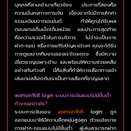
บุคคลที่สามเข้ามาเกี่ยวข้อง ประการที่สองคือ
ความมั่นคงทางการเงิน เนื่องจากไม่มีการหักค่า
ธรรมเนียมจากเอเย่นต์ ทำให้คุณได้รับผล
ตอบแทนเต็มเม็ดเต็มหน่วย และประการสุดท้าย
คือความรวดเร็วในการบริการ ไม่ว่าจะเป็นการ
ฝาก-ถอน หรือการแก้ไขปัญหาต่างๆ คุณจะได้รับ
การดูแลจากทีมงานของเราโดยตรง ซึ่งมีความ
เชี่ยวชาญเฉพาะด้าน และพร้อมให้ความช่วยเหลือ
อย่างทันท่วงที นี่คือสิ่งที่ทำให้การเลือกทางเข้า
เล่นเกมสล็อตกับเราเป็นทางเลือกที่ชาญฉลาด
aomsin168 login ระบบการเงินแบบไม่มีขั้นต่ำ
ทำงานอย่างไร?
ระบบการเงินของ
aomsin168
login ถูก
ออกแบบมาให้มีความยืดหยุ่นสูงสุด ด้วยนโยบาย
การฝาก-ถอนแบบไม่มีขั้นต่ำ ผู้เล่นสามารถฝาก